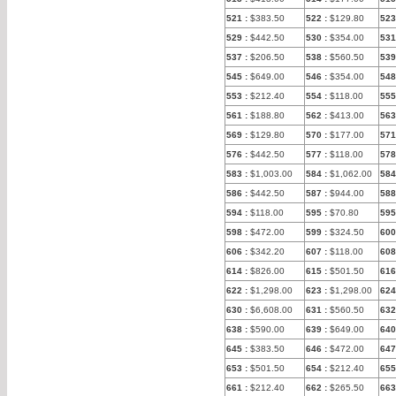
521
:
$383.50
522
:
$129.80
523
529
:
$442.50
530
:
$354.00
531
537
:
$206.50
538
:
$560.50
539
545
:
$649.00
546
:
$354.00
548
553
:
$212.40
554
:
$118.00
555
561
:
$188.80
562
:
$413.00
563
569
:
$129.80
570
:
$177.00
571
576
:
$442.50
577
:
$118.00
578
583
:
$1,003.00
584
:
$1,062.00
58
586
:
$442.50
587
:
$944.00
588
594
:
$118.00
595
:
$70.80
59
598
:
$472.00
599
:
$324.50
600
606
:
$342.20
607
:
$118.00
608
614
:
$826.00
615
:
$501.50
616
622
:
$1,298.00
623
:
$1,298.00
624
630
:
$6,608.00
631
:
$560.50
632
638
:
$590.00
639
:
$649.00
640
645
:
$383.50
646
:
$472.00
647
653
:
$501.50
654
:
$212.40
655
661
:
$212.40
662
:
$265.50
663