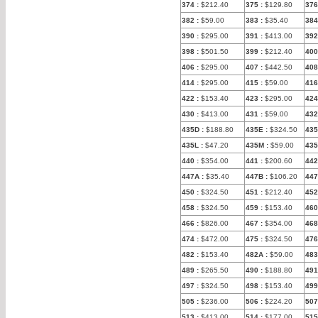
374
:
$212.40
375
:
$129.80
376
382
:
$59.00
383
:
$35.40
384
390
:
$295.00
391
:
$413.00
392
398
:
$501.50
399
:
$212.40
400
406
:
$295.00
407
:
$442.50
408
414
:
$295.00
415
:
$59.00
416
422
:
$153.40
423
:
$295.00
424
430
:
$413.00
431
:
$59.00
432
435D
:
$188.80
435E
:
$324.50
435
435L
:
$47.20
435M
:
$59.00
43
440
:
$354.00
441
:
$200.60
442
447A
:
$35.40
447B
:
$106.20
44
450
:
$324.50
451
:
$212.40
452
458
:
$324.50
459
:
$153.40
460
466
:
$826.00
467
:
$354.00
468
474
:
$472.00
475
:
$324.50
476
482
:
$153.40
482A
:
$59.00
483
489
:
$265.50
490
:
$188.80
491
497
:
$324.50
498
:
$153.40
499
505
:
$236.00
506
:
$224.20
507
513
:
$413.00
514
:
$177.00
515