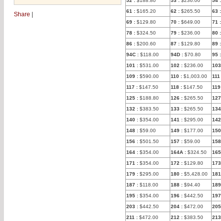
52
:
$188.80
53
:
$236.00
54
:
61
:
$165.20
62
:
$265.50
63
:
Share
|
69
:
$129.80
70
:
$649.00
71
:
78
:
$324.50
79
:
$236.00
80
:
86
:
$200.60
87
:
$129.80
89
:
94C
:
$118.00
94D
:
$70.80
95
:
101
:
$531.00
102
:
$236.00
103
109
:
$590.00
110
:
$1,003.00
111
117
:
$147.50
118
:
$147.50
119
125
:
$188.80
126
:
$265.50
127
132
:
$383.50
133
:
$265.50
134
140
:
$354.00
141
:
$295.00
142
148
:
$59.00
149
:
$177.00
150
156
:
$501.50
157
:
$59.00
158
164
:
$354.00
164A
:
$324.50
165
171
:
$354.00
172
:
$129.80
173
179
:
$295.00
180
:
$5,428.00
181
187
:
$118.00
188
:
$94.40
189
195
:
$354.00
196
:
$442.50
197
203
:
$442.50
204
:
$472.00
205
211
:
$472.00
212
:
$383.50
213