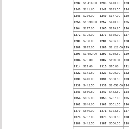
1232
:
$1,416.00
1233
:
$413.00
123
1240
:
$141.60
1241
:
$383.50
124
1248
:
$236.00
1249
:
$177.00
125
1256
:
$1,298.00
1257
:
$413.00
125
1264
:
$177.00
1265
:
$129.80
126
1272
:
$708.00
1273
:
$885.00
127
1280
:
$708.00
1281
:
$236.00
128
1288
:
$885.00
1289
:
$1,121.00
129
1296
:
$1,652.00
1297
:
$265.50
129
1304
:
$70.80
1307
:
$118.00
130
1314
:
$23.60
1315
:
$70.80
131
1322
:
$141.60
1323
:
$295.00
132
1330
:
$413.00
1331
:
$560.50
133
1338
:
$442.50
1339
:
$1,652.00
134
1346
:
$560.50
1347
:
$442.50
134
1354
:
$885.00
1355
:
$767.00
135
1362
:
$649.00
1363
:
$501.50
136
1370
:
$649.00
1371
:
$383.50
137
1378
:
$767.00
1379
:
$383.50
138
1386
:
$442.50
1387
:
$560.50
138