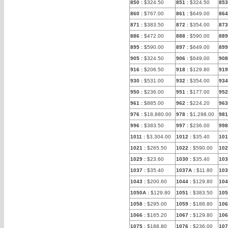
850
:
$324.50
851
:
$324.50
853
860
:
$767.00
861
:
$649.00
864
871
:
$383.50
872
:
$354.00
873
886
:
$472.00
888
:
$590.00
889
895
:
$590.00
897
:
$649.00
899
905
:
$324.50
906
:
$649.00
908
916
:
$206.50
918
:
$129.80
919
930
:
$531.00
932
:
$354.00
934
950
:
$236.00
951
:
$177.00
952
961
:
$885.00
962
:
$224.20
963
976
:
$18,880.00
978
:
$1,298.00
981
996
:
$383.50
997
:
$236.00
998
1011
:
$3,304.00
1012
:
$35.40
101
1021
:
$265.50
1022
:
$590.00
102
1029
:
$23.60
1030
:
$35.40
103
1037
:
$35.40
1037A
:
$11.80
10
1043
:
$200.60
1044
:
$129.80
104
1050A
:
$129.80
1051
:
$383.50
105
1058
:
$295.00
1059
:
$188.80
106
1066
:
$165.20
1067
:
$129.80
106
1075
:
$188.80
1076
:
$236.00
107