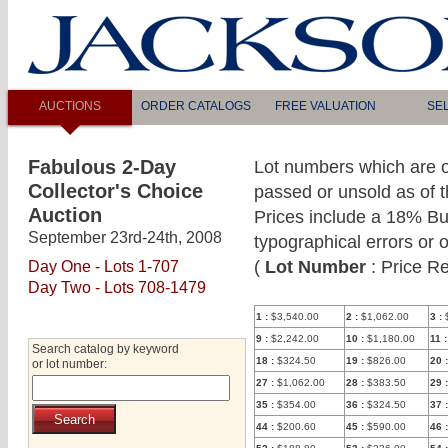
AUCTIONS
ORDER CATALOGS
FREE VALUATION
SE
Fabulous 2-Day
Lot numbers which are o
Collector's Choice
passed or unsold as of thi
Auction
Prices include a 18% Bu
September 23rd-24th, 2008
typographical errors or 
(
Lot Number
: Price Re
Day One - Lots 1-707
Day Two - Lots 708-1479
1
:
$3,540.00
2
:
$1,062.00
3
:
9
:
$2,242.00
10
:
$1,180.00
11
:
Search catalog by keyword
18
:
$324.50
19
:
$826.00
20
:
or lot number:
27
:
$1,062.00
28
:
$383.50
29
:
35
:
$354.00
36
:
$324.50
37
:
44
:
$200.60
45
:
$590.00
46
: