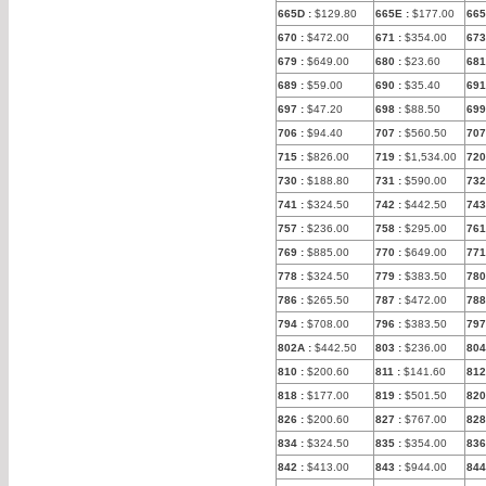
665D
:
$129.80
665E
:
$177.00
665
670
:
$472.00
671
:
$354.00
673
679
:
$649.00
680
:
$23.60
681
689
:
$59.00
690
:
$35.40
691
697
:
$47.20
698
:
$88.50
699
706
:
$94.40
707
:
$560.50
70
715
:
$826.00
719
:
$1,534.00
720
730
:
$188.80
731
:
$590.00
732
741
:
$324.50
742
:
$442.50
743
757
:
$236.00
758
:
$295.00
761
769
:
$885.00
770
:
$649.00
771
778
:
$324.50
779
:
$383.50
780
786
:
$265.50
787
:
$472.00
788
794
:
$708.00
796
:
$383.50
797
802A
:
$442.50
803
:
$236.00
804
810
:
$200.60
811
:
$141.60
812
818
:
$177.00
819
:
$501.50
820
826
:
$200.60
827
:
$767.00
828
834
:
$324.50
835
:
$354.00
836
842
:
$413.00
843
:
$944.00
844