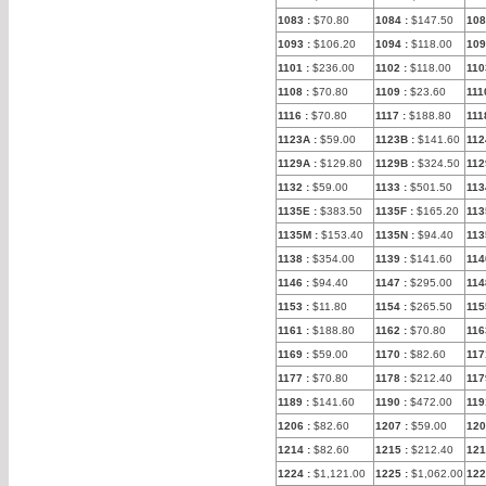
1083
:
$70.80
1084
:
$147.50
108
1093
:
$106.20
1094
:
$118.00
109
1101
:
$236.00
1102
:
$118.00
110
1108
:
$70.80
1109
:
$23.60
111
1116
:
$70.80
1117
:
$188.80
111
1123A
:
$59.00
1123B
:
$141.60
112
1129A
:
$129.80
1129B
:
$324.50
112
1132
:
$59.00
1133
:
$501.50
113
1135E
:
$383.50
1135F
:
$165.20
11
1135M
:
$153.40
1135N
:
$94.40
11
1138
:
$354.00
1139
:
$141.60
114
1146
:
$94.40
1147
:
$295.00
114
1153
:
$11.80
1154
:
$265.50
115
1161
:
$188.80
1162
:
$70.80
116
1169
:
$59.00
1170
:
$82.60
117
1177
:
$70.80
1178
:
$212.40
117
1189
:
$141.60
1190
:
$472.00
119
1206
:
$82.60
1207
:
$59.00
120
1214
:
$82.60
1215
:
$212.40
121
1224
:
$1,121.00
1225
:
$1,062.00
122