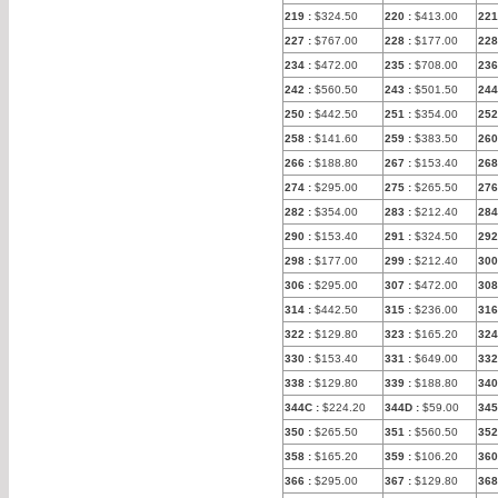
219
:
$324.50
220
:
$413.00
221
227
:
$767.00
228
:
$177.00
22
234
:
$472.00
235
:
$708.00
236
242
:
$560.50
243
:
$501.50
244
250
:
$442.50
251
:
$354.00
252
258
:
$141.60
259
:
$383.50
260
266
:
$188.80
267
:
$153.40
268
274
:
$295.00
275
:
$265.50
276
282
:
$354.00
283
:
$212.40
284
290
:
$153.40
291
:
$324.50
292
298
:
$177.00
299
:
$212.40
300
306
:
$295.00
307
:
$472.00
308
314
:
$442.50
315
:
$236.00
316
322
:
$129.80
323
:
$165.20
324
330
:
$153.40
331
:
$649.00
332
338
:
$129.80
339
:
$188.80
340
344C
:
$224.20
344D
:
$59.00
345
350
:
$265.50
351
:
$560.50
352
358
:
$165.20
359
:
$106.20
360
366
:
$295.00
367
:
$129.80
368