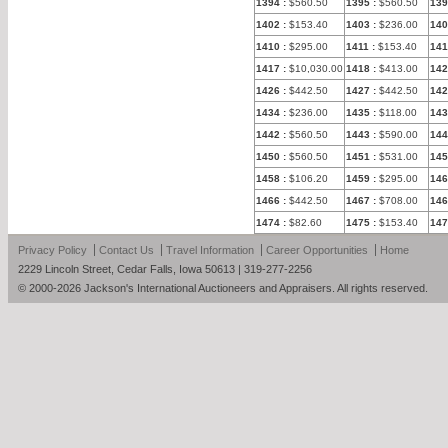
1394
:
$560.50
1395
:
$560.50
139
1402
:
$153.40
1403
:
$236.00
140
1410
:
$295.00
1411
:
$153.40
141
1417
:
$10,030.00
1418
:
$413.00
142
1426
:
$442.50
1427
:
$442.50
142
1434
:
$236.00
1435
:
$118.00
143
1442
:
$560.50
1443
:
$590.00
144
1450
:
$560.50
1451
:
$531.00
145
1458
:
$106.20
1459
:
$295.00
146
1466
:
$442.50
1467
:
$708.00
146
1474
:
$82.60
1475
:
$153.40
147
Privacy Policy
Contact Us
Travel Information
Career Opportunities
Home
2229 Lincoln Street, Cedar Falls, Iowa 50613 | 319-277-2256
© 2000-2026 Jackson's International Auctioneers and Appraisers. All rights reserved.